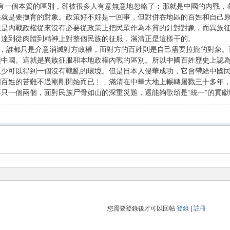
略”有一個本質的區別，卻被很多人有意無意地忽略了︰那就是中國的內戰
姓就是要撫育的對象。政策好不好是一回事，但對併吞地區的百姓和自己
但是內戰政權從來沒有必要從政策上把民眾作為本質的針對對象，而異族
，達到從肉體到精神上對整個民族的征服，滿清正是這樣干的。
黨，誰都只是介意消滅對方政權，而對方的百姓則是自己需要拉攏的對象
中國。這就是異族征服和本地政權內戰的區別。所以中國百姓歷史上認為
少可以得到一個沒有戰亂的環境。但是日本人侵華成功，它會帶給中國民
國百姓的苦難不過剛剛開始而已﹗﹗滿清在中華大地上輾轉屠戮三十多年
只一個兩個，面對民族尸骨如山的深重災難，還能夠歌頌是“統一”的貢獻
您需要登錄後才可以回帖
登錄
|
註冊