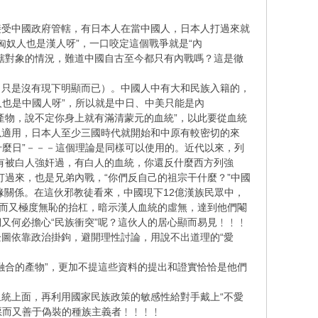
接受中國政府管轄，有日本人在當中國人，日本人打過來就
“匈奴人也是漢人呀”，一口咬定這個戰爭就是“內
轄對象的情況，難道中國自古至今都只有內戰嗎？這是徹
，只是沒有現下明顯而已）。中國人中有大和民族入籍的，
人也是中國人呀”，所以就是中日、中美只能是內
產物，說不定你身上就有滿清蒙元的血統”，以此要從血統
以適用，日本人至少三國時代就開始和中原有較密切的來
什麼日”－－－這個理論是同樣可以使用的。近代以來，列
有被白人強奸過，有白人的血統，你還反什麼西方列強
過來，也是兄弟內戰，“你們反自己的祖宗干什麼？”中國
緣關係。在這伙邪教徒看來，中國現下12億漢族民眾中，
唐而又極度無恥的抬杠，暗示漢人血統的虛無，達到他們閹
又何必擔心“民族衝突”呢？這伙人的居心顯而易見﹗﹗﹗
圖依靠政治掛鉤，避開理性討論，用說不出道理的“愛
融合的產物”，更加不提這些資料的提出和證實恰恰是他們
統上面，再利用國家民族政策的敏感性給對手戴上“不愛
惡而又善于偽裝的種族主義者﹗﹗﹗﹗