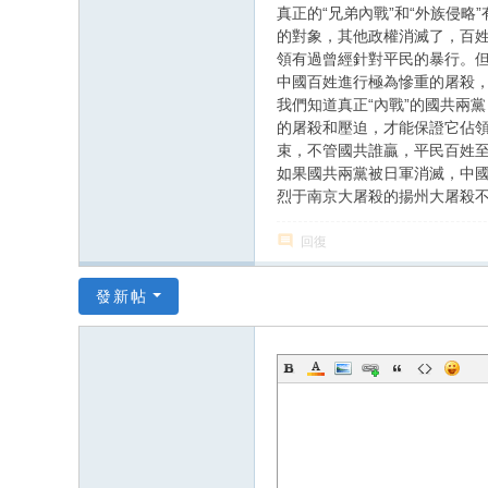
真正的“兄弟內戰”和“外族侵
的對象，其他政權消滅了，百
領有過曾經針對平民的暴行。
中國百姓進行極為慘重的屠殺
我們知道真正“內戰”的國共兩
的屠殺和壓迫，才能保證它佔領
束，不管國共誰贏，平民百姓至
如果國共兩黨被日軍消滅，中
烈于南京大屠殺的揚州大屠殺不
回復
發新帖