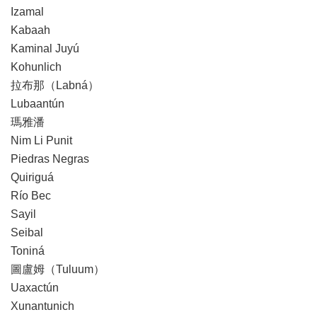
Izamal
Kabaah
Kaminal Juyú
Kohunlich
拉布那（Labná）
Lubaantún
瑪雅潘
Nim Li Punit
Piedras Negras
Quiriguá
Río Bec
Sayil
Seibal
Toniná
圖盧姆（Tuluum）
Uaxactún
Xunantunich