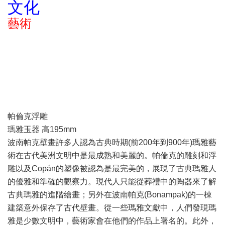
文化
藝術
帕倫克浮雕
瑪雅玉器 高195mm
波南帕克壁畫許多人認為古典時期(前200年到900年)瑪雅藝
術在古代美洲文明中是最成熟和美麗的。帕倫克的雕刻和浮
雕以及Copán的塑像被認為是最完美的，展現了古典瑪雅人
的優雅和準確的觀察力。現代人只能從葬禮中的陶器來了解
古典瑪雅的進階繪畫；另外在波南帕克(Bonampak)的一棟
建築意外保存了古代壁畫。從一些瑪雅文獻中，人們發現瑪
雅是少數文明中，藝術家會在他們的作品上署名的。此外，