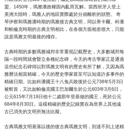
盟。1450年，瑪雅潘政權因內亂而瓦解。當西班牙人登上
美洲大陸時，瑪雅人的地區實際處於分崩離析的狀態。 奇
琴伊察和瑪雅潘時期的瑪雅後古典文明，同以蒂卡爾、科潘
和帕倫克時期的古典文明相比，在各個方面相差很大，只能
說是瑪雅文明最後的殘存。
古典時期的多數瑪雅城邦非常重視記載歷史，大多數城邦每
隔一段時間就會豎立各種紀念碑，今天的考古學家正是通過
這些紀念石碑得以對瑪雅文明有的歷史有所了解，又因為瑪
雅曆法相當精確，今天的歷史學家甚至可以知道許多事件的
精確日期。比如科潘國王十八兔兵敗後於公元738年5月3日
被斬首，又比如帕倫克國王巴加爾生於公元603年3月6日，
公元615年7月19日他十二歲那年登基做的國王，死於公元
684年8月30日。這樣精確的歷史記錄實在為世界上其他遠
古已消失的文明所無法比擬。
古典瑪雅文明衰落以後的後古典瑪雅文明，則達不到上述精