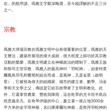
右」的順序讀。瑪雅文字艱深晦澀，至今能譯解的不足三分
之一。
宗教
瑪雅大球場宗教在瑪雅文明中佔有很重要的位置，瑪雅的天
文曆法，建築所展現的偉大成就，很大程度上歸功於其宗教
活動的繁榮，瑪雅文明建立在神權政治的體制下，瑪雅王族
和祭司主管宗教，瑪雅人的最高神叫「羽蛇神」，由奎特查
爾鳳鳥羽毛和響尾蛇組合而成，是風神，又是金星（啟明
星），它被視為偉大的組織家、城市的建立者、數學、冶金
學和天文學之父，傳說是它給百姓帶來了文明和教化。此
外，它還掌管農業、豐收與降雨，這在乾旱的尤卡坦半島自
然意義非凡。在奇琴伊薩的中心，矗立著一座占地3000余
平方米的金字塔神廟，名曰庫庫爾坎神廟，是祭拜羽蛇神的