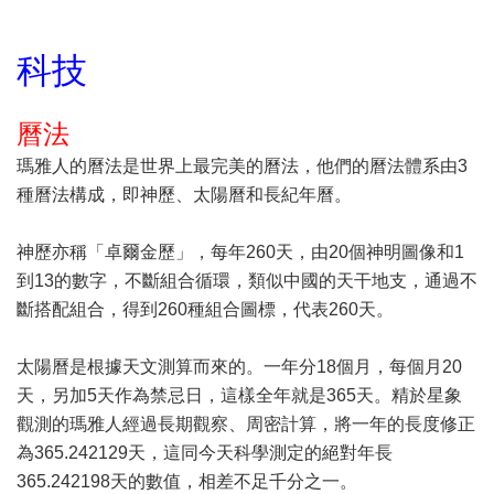
科技
曆法
瑪雅人的曆法是世界上最完美的曆法，他們的曆法體系由3
種曆法構成，即神歷、太陽曆和長紀年曆。
神歷亦稱「卓爾金歷」，每年260天，由20個神明圖像和1
到13的數字，不斷組合循環，類似中國的天干地支，通過不
斷搭配組合，得到260種組合圖標，代表260天。
太陽曆是根據天文測算而來的。一年分18個月，每個月20
天，另加5天作為禁忌日，這樣全年就是365天。精於星象
觀測的瑪雅人經過長期觀察、周密計算，將一年的長度修正
為365.242129天，這同今天科學測定的絕對年長
365.242198天的數值，相差不足千分之一。