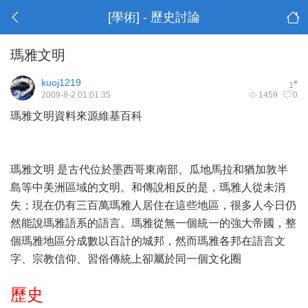
[學術] - 歷史討論
瑪雅文明
kuoj1219
#
1
2009-8-2 01:01:35
1459
0
瑪雅文明資料來源維基百科
瑪雅文明 是古代位於墨西哥東南部、瓜地馬拉和猶加敦半
島等中美洲區域的文明。和傳說相反的是，瑪雅人從未消
失；現在仍有三百萬瑪雅人居住在這些地區，很多人今日仍
然能說瑪雅語系的語言。瑪雅從無一個統一的強大帝國，整
個瑪雅地區分成數以百計的城邦，然而瑪雅各邦在語言文
字、宗教信仰、習俗傳統上卻屬於同一個文化圈
歷史