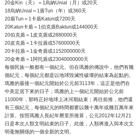
20金Kin（天）＝1烏納Unial（月）或20天
18烏納Unial＝1盾Tun（年）或360天
20盾Tun＝1卡盾Katun或7200天
20Katun卡盾＝1伯克盾Baktun或144000天
20伯克盾＝1皮克盾或2880000天
20皮克盾＝1卡拉盾或57600000天
20卡拉盾＝1金奇盾或1152000000天
20金奇盾＝1阿托盾或23040000000天
每個民族一般都有一個紀元。但在瑪雅的傳說中，他們有幾
個紀元，每個紀元都是以地球毀滅性破壞的結束為起點的。
瑪雅的最後一個紀元開始於公元前3113年，這正是他們在
中美定居下來的日子；瑪雅的上一個紀元開始於公元前
11000年，那時正好地球上冰河期結束；再往前推，他們還
有三個紀元，每個紀元的時間都要以幾十萬年或幾百萬年來
計算。按照瑪雅人長紀年曆里所推算，公元2012年12月21
日是本次人類文明結束的日子。此後，人類將進入與本次文
明毫無關係的一個全新的文明。