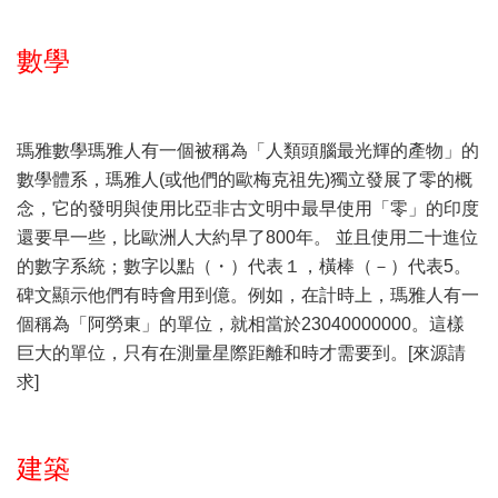
數學
瑪雅數學瑪雅人有一個被稱為「人類頭腦最光輝的產物」的
數學體系，瑪雅人(或他們的歐梅克祖先)獨立發展了零的概
念，它的發明與使用比亞非古文明中最早使用「零」的印度
還要早一些，比歐洲人大約早了800年。 並且使用二十進位
的數字系統；數字以點（・）代表１，橫棒（－）代表5。
碑文顯示他們有時會用到億。例如，在計時上，瑪雅人有一
個稱為「阿勞東」的單位，就相當於23040000000。這樣
巨大的單位，只有在測量星際距離和時才需要到。[來源請
求]
建築