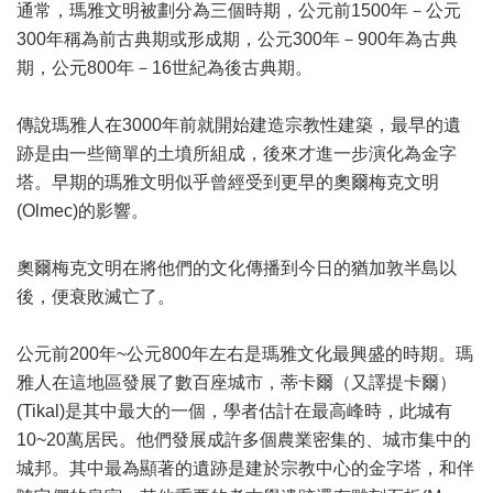
通常，瑪雅文明被劃分為三個時期，公元前1500年－公元
300年稱為前古典期或形成期，公元300年－900年為古典
期，公元800年－16世紀為後古典期。
傳說瑪雅人在3000年前就開始建造宗教性建築，最早的遺
跡是由一些簡單的土墳所組成，後來才進一步演化為金字
塔。早期的瑪雅文明似乎曾經受到更早的奧爾梅克文明
(Olmec)的影響。
奧爾梅克文明在將他們的文化傳播到今日的猶加敦半島以
後，便衰敗滅亡了。
公元前200年~公元800年左右是瑪雅文化最興盛的時期。瑪
雅人在這地區發展了數百座城市，蒂卡爾（又譯提卡爾）
(Tikal)是其中最大的一個，學者估計在最高峰時，此城有
10~20萬居民。他們發展成許多個農業密集的、城市集中的
城邦。其中最為顯著的遺跡是建於宗教中心的金字塔，和伴