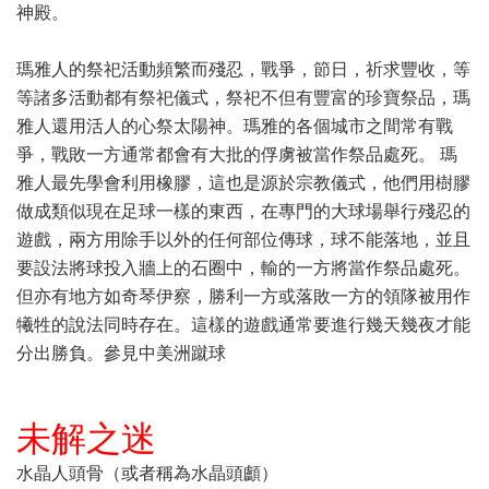
神殿。
瑪雅人的祭祀活動頻繁而殘忍，戰爭，節日，祈求豐收，等
等諸多活動都有祭祀儀式，祭祀不但有豐富的珍寶祭品，瑪
雅人還用活人的心祭太陽神。瑪雅的各個城市之間常有戰
爭，戰敗一方通常都會有大批的俘虜被當作祭品處死。 瑪
雅人最先學會利用橡膠，這也是源於宗教儀式，他們用樹膠
做成類似現在足球一樣的東西，在專門的大球場舉行殘忍的
遊戲，兩方用除手以外的任何部位傳球，球不能落地，並且
要設法將球投入牆上的石圈中，輸的一方將當作祭品處死。
但亦有地方如奇琴伊察，勝利一方或落敗一方的領隊被用作
犧牲的說法同時存在。這樣的遊戲通常要進行幾天幾夜才能
分出勝負。參見中美洲蹴球
未解之迷
水晶人頭骨（或者稱為水晶頭顱）