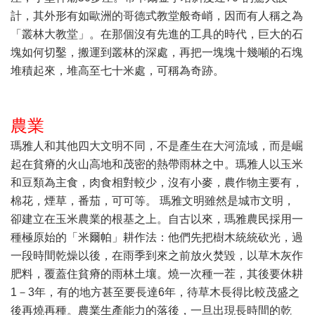
計，其外形有如歐洲的哥德式教堂般奇峭，因而有人稱之為
「叢林大教堂」。在那個沒有先進的工具的時代，巨大的石
塊如何切鑿，搬運到叢林的深處，再把一塊塊十幾噸的石塊
堆積起來，堆高至七十米處，可稱為奇跡。
農業
瑪雅人和其他四大文明不同，不是產生在大河流域，而是崛
起在貧瘠的火山高地和茂密的熱帶雨林之中。瑪雅人以玉米
和豆類為主食，肉食相對較少，沒有小麥，農作物主要有，
棉花，煙草，番茄，可可等。 瑪雅文明雖然是城市文明，
卻建立在玉米農業的根基之上。自古以來，瑪雅農民採用一
種極原始的「米爾帕」耕作法：他們先把樹木統統砍光，過
一段時間乾燥以後，在雨季到來之前放火焚毀，以草木灰作
肥料，覆蓋住貧瘠的雨林土壤。燒一次種一茬，其後要休耕
1－3年，有的地方甚至要長達6年，待草木長得比較茂盛之
後再燒再種。農業生產能力的落後，一旦出現長時間的乾