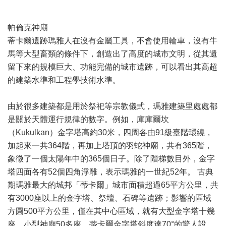
帕倫克神廟
蒂卡爾遺跡瑪雅人在沒有金屬工具，不會使用輪車，沒有牛
馬等大型畜類的條件下，創造出了高度的城市文明，從其遺
留下來的規模巨大、功能完備的城市遺跡，可以看出其高超
的建築水準和工程學技術水準。
由於很多建築都是用於祭祀等宗教儀式，瑪雅建築里處處都
是關於天體運行規律的數字。例如，庫庫爾坎
（Kukulkan）金字塔高約30米，四周各由91級臺階環繞，
加起來一共364階，再加上塔頂的羽蛇神廟，共有365階，
象徵了一個太陽年中的365個日子。除了階梯數目外，金字
塔四面各有52個四角浮雕，表示瑪雅的一世紀52年。 古典
期瑪雅最大的城邦「蒂卡爾」城市面積超過65平方公里，共
有3000座以上的金字塔、祭壇、石碑等遺跡；影響的區域
方圓500平方公里，僅在其中心區域，就有大型金字塔十幾
座，小型神廟50多座。蒂卡爾金字塔斜度達70°的驚人設