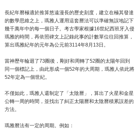
長紀年曆極適於推算悠遠漫長的歷史刻度，建立在極其發達
的數學思維之上，瑪雅人運用這套曆法可以準確無誤地記下
幾千萬年中的每一個日子。考古學家根據16世紀西班牙入侵
瑪雅的時間，再依照碑文上記錄此事的計數單位往回推算，
算出瑪雅紀年的元年為公元前3114年8月13日。
當神歷年輪迴了73圈後，剛好和周轉了52圈的太陽年回到
同一個標記上，由此形成一個52年的大周期，瑪雅人依此將
52年定為一個世紀。
不僅如此，瑪雅人還制定了「太陰曆」，算出了火星和金星
公轉一周的時間，並找出了糾正太陽曆和太陰曆積累誤差的
方法。
瑪雅曆法有一定的周期。例如：