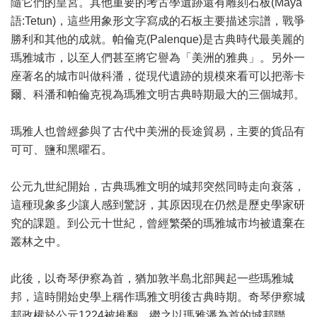
隨它們的皇宮。其他重要的考古學遺跡還有雕刻石板(Maya
語:Tetun)，這些用象形文字寫成的石板主要描述宗譜，戰爭
勝利和其他的成就。帕倫克(Palenque)是古典時代最美麗的
瑪雅城市，以至人們甚至將它譽為「美洲的雅典」。另外一
座著名的城市叫做科潘，從現代遺跡的規模來看可以把蒂卡
爾、科潘和帕倫克視為瑪雅文明古典時期最大的三個城邦。
瑪雅人也曾經參與了古代中美洲的長途貿易，主要的貨品有
可可、鹽和黑曜石。
公元九世紀開始，古典瑪雅文明的城邦突然同時走向衰落，
這種現象多少讓人感到驚訝，其原因現在仍然是歷史學家研
究的課題。到公元十世紀，曾經繁榮的瑪雅城市均被遺棄在
叢林之中。
此後，以奇琴伊察為首，猶加敦半島北部興起一些瑪雅城
邦，這時開始史學上稱作瑪雅文明後古典時期。奇琴伊察城
邦政權於公元1224被推翻，繼之以瑪雅潘為首的城邦聯