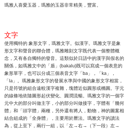
瑪雅人喜愛玉器，瑪雅的玉器非常精美，豐富。
文字
使用獨特的 象形文字，瑪雅文字。似漢字。瑪雅文字是象
形文字和聲音的聯合體，瑪雅雕刻文字既代表一個整體概
念，又有各自獨特的發音。這類似於日語中的漢字與假名的
關係，如瑪雅文中的「盾」(bakalu)既可以寫成一個表意的
象形單字，也可以分成三個表音文字「ba」，「ka」，
「la」。瑪雅象形文字的發展水準與中國的象形文字相當，
只是符號的組合遠較漢字複雜，塊體近似圓形或橢圓。字元
的線條地依隨圖形起伏變化、圓潤流暢。瑪雅文字的一個字
元中大的部分叫做主字，小的部分叫做接字，字體有「幾何
體」和「頭字體」兩種，另外還有將人，動物，神的圖案相
結合組成的「全身體」，主要用於曆法。瑪雅文字的讀法
為，從上至下，兩行一組，以「左→右→（下一段）左→