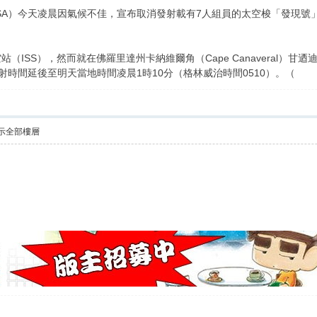
SA）今天凌晨因氣候不佳，宣布取消發射載有7人組員的太空梭「發現號
SS），然而就在佛羅里達州卡納維爾角（Cape Canaveral）甘迺迪太空中
射時間延後至明天當地時間凌晨1時10分（格林威治時間0510）。（
示全部樓層