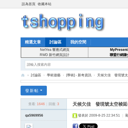
設為首頁
收藏本站
精選文章
討論區
我的空間
NetYea 響應式網頁
MyPresent
RWD 新竹網頁設計
聯盟行銷賺
»
討論區
›
學術遊藝
›
[學術] - 新奇資訊
›
天候欠佳 發現號太空
T
發新帖
S
ho
天候欠佳 發現號太空梭延
查看:
1646
|
回復:
3
pp
qa5969956
發表於 2009-8-25 22:34:51
|
in
g