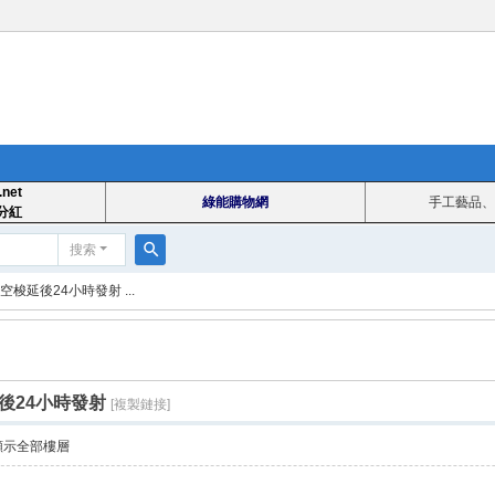
.net
綠能購物網
手工藝品、
分紅
搜索
搜
梭延後24小時發射 ...
索
後24小時發射
[複製鏈接]
顯示全部樓層