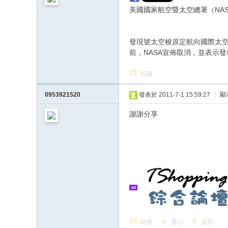
美國國家航空暨太空總署（NA
發現號太空梭原定航向國際太空站（I
前，NASA宣佈取消，並表示發
回復
0953921520
發表於 2011-7-1 15:59:27
|
顯
謝謝分享
回復
愛心
反對