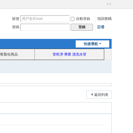
切
換
賬號
自動登錄
找回密碼
到
寬
密碼
註冊
登錄
版
快捷導航
客製化商品
管乾淨 專業 清洗水管
返回列表