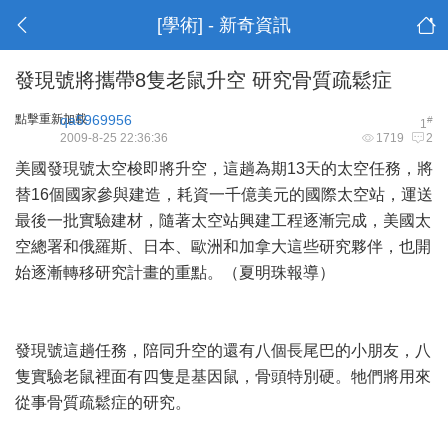
[學術] - 新奇資訊
發現號將攜帶8隻老鼠升空 研究骨質疏鬆症
點擊重新加載
qa5969956
#
1
2009-8-25 22:36:36
1719
2
美國發現號太空梭即將升空，這趟為期13天的太空任務，將
替16個國家參與建造，耗資一千億美元的國際太空站，運送
最後一批實驗建材，隨著太空站興建工程逐漸完成，美國太
空總署和俄羅斯、日本、歐洲和加拿大這些研究夥伴，也開
始逐漸轉移研究計畫的重點。（夏明珠報導）
發現號這趟任務，陪同升空的還有八個長尾巴的小朋友，八
隻實驗老鼠裡面有四隻是基因鼠，骨頭特別硬。牠們將用來
從事骨質疏鬆症的研究。