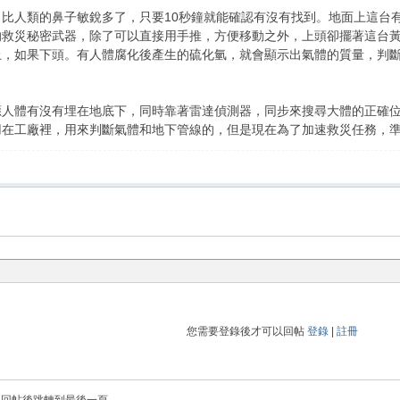
比人類的鼻子敏銳多了，只要10秒鐘就能確認有沒有找到。地面上這台
的救災秘密武器，除了可以直接用手推，方便移動之外，上頭卻擺著這台
上，如果下頭。有人體腐化後產生的硫化氫，就會顯示出氣體的質量，判
應人體有沒有埋在地底下，同時靠著雷達偵測器，同步來搜尋大體的正確
用在工廠裡，用來判斷氣體和地下管線的，但是現在為了加速救災任務，
您需要登錄後才可以回帖
登錄
|
註冊