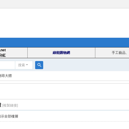
.net
綠能購物網
手工藝品、
分紅
搜索
搜
測尋大體
索
體
[複製鏈接]
顯示全部樓層