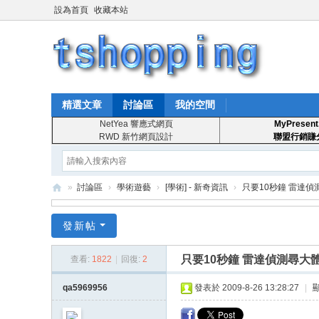
設為首頁
收藏本站
精選文章
討論區
我的空間
NetYea 響應式網頁
MyPresent
RWD 新竹網頁設計
聯盟行銷賺
»
討論區
›
學術遊藝
›
[學術] - 新奇資訊
›
只要10秒鐘 雷達偵
T
發新帖
S
ho
只要10秒鐘 雷達偵測尋大
查看:
1822
|
回復:
2
pp
qa5969956
發表於 2009-8-26 13:28:27
|
in
g