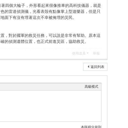
有著四個大輪子，外形看起來很像推車的高科技儀器，就是
黃色的雷達偵測儀，光看表殼有點像掌上型遊樂器，但是只
斷地面下有沒有埋著這次不幸被掩埋的災民。
位置，對於國軍的救災任務，可以說是非常有幫助。原本這
準確的偵測遺體位置，也正式前進災區，協助救災。
使用道具
舉報
返回列表
高級模式
本版積分規則