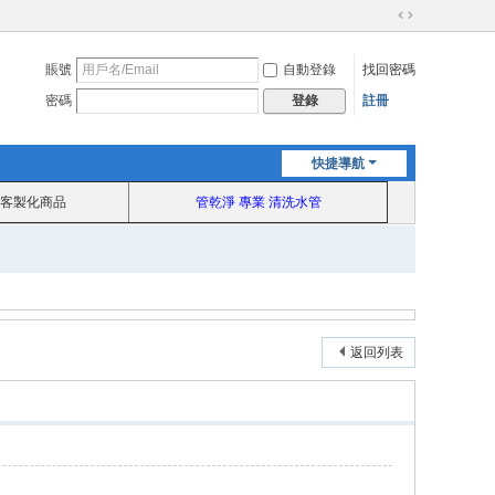
切
換
賬號
自動登錄
找回密碼
到
寬
密碼
註冊
登錄
版
快捷導航
客製化商品
管乾淨 專業 清洗水管
返回列表