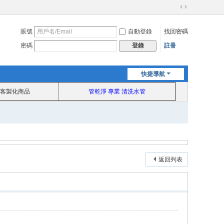
切
換
賬號
自動登錄
找回密碼
到
寬
密碼
註冊
登錄
版
快捷導航
客製化商品
管乾淨 專業 清洗水管
返回列表