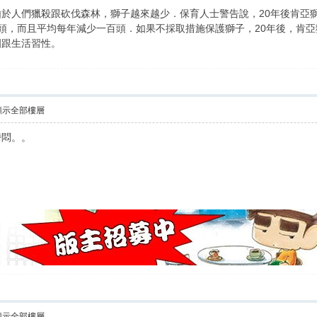
於人們獵殺跟砍伐森林，獅子越來越少．保育人士警告說，20年後肯亞獅
兩千頭，而且平均每年減少一百頭．如果不採取措施保護獅子，20年後，肯
圍跟生活習性。
顯示全部樓層
鬱悶。。
顯示全部樓層