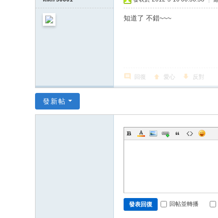
知道了 不錯~~~
回復
愛心
反對
發新帖
回帖並轉播
發表回復