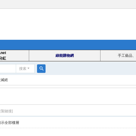
.net
綠能購物網
手工藝品、
分紅
搜索
搜
後滅絕
索
複製鏈接]
顯示全部樓層