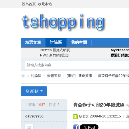
設為首頁
收藏本站
精選文章
討論區
我的空間
NetYea 響應式網頁
MyPresent
RWD 新竹網頁設計
聯盟行銷賺
»
討論區
›
學術遊藝
›
[學術] - 新奇資訊
›
肯亞獅子可能20年
T
發新帖
S
ho
肯亞獅子可能20年後滅絕
查看:
1947
|
回復:
3
[
pp
qa5969956
發表於 2009-8-26 13:32:15
|
in
g