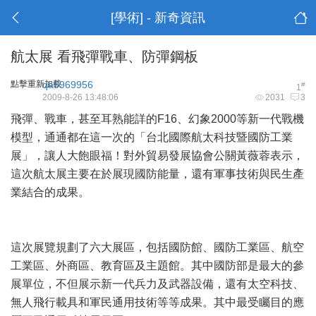
[學術] - 新奇資訊
航太展 看飛彈戰車、防彈鋼板
點擊重新加載
qa5969956
#
1
2009-8-26 13:48:06
2031
3
飛彈、戰車，甚至耳熟能詳的F16、幻象2000等新一代戰機
模型，通通都在這一次的「台北國際航太科技暨國防工業
展」，讓人大飽眼福！對外貿易發展協會公關黃薇蓉表示，
這次航太展主要在於展現國防能量，還有軍事技術與民生產
業結合的成果。
這次展覽規劃了六大展區，包括國防館、國防工業區、航空
工業區、外商區、教育區及主題館。其中國防部是最大的參
展單位，不但展示新一代兵力及武器設備，還有太空科技、
無人飛行載具和軍民通用技術等等成果。其中最受矚目的應