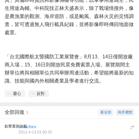
具」具備即時資訊和影像傳輸等功能，以軍事用途為主，民
生用途為輔。中科院技正林天盛表示，除了戰場情搜外，像
是農漁業的觀測、海岸巡防，或是颱風、森林火災的災情調
查，皆可透過無人飛行載具紀錄，並將影像即時傳回地面做
處置。
「台北國際航太暨國防工業展覽會」8月13、14日僅開放廠
商入場，15、16日則開放民眾免費索票入場。展覽期間主
辦單位將與相關單位共同舉辦周邊活動，希望能將最新的知
識、技能與國內外相關產業及學者進行交流。
愛心
反對
全部回復
看全部
倒序瀏覽
3
點擊重新加載
souichiro
#
2
2012-4-13 01:00:35