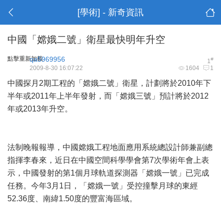
[學術] - 新奇資訊
中國「嫦娥二號」衛星最快明年升空
點擊重新加載
qa5969956
#
1
2009-8-30 16:07:22
1604
1
中國探月2期工程的「嫦娥二號」衛星，計劃將於2010年下
半年或2011年上半年發射，而「嫦娥三號」預計將於2012
年或2013年升空。
法制晚報報導，中國嫦娥工程地面應用系統總設計師兼副總
指揮李春來，近日在中國空間科學學會第7次學術年會上表
示，中國發射的第1個月球軌道探測器「嫦娥一號」已完成
任務。今年3月1日，「嫦娥一號」受控撞擊月球的東經
52.36度、南緯1.50度的豐富海區域。