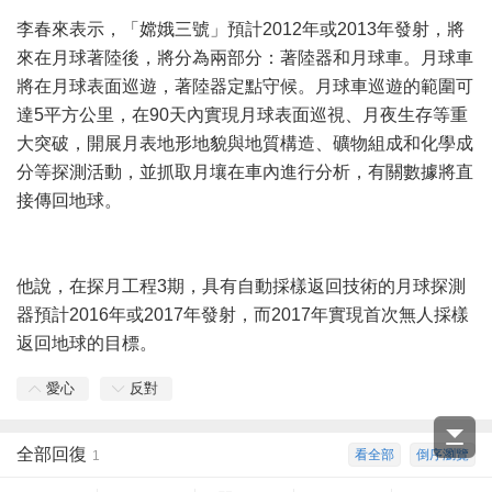
李春來表示，「嫦娥三號」預計2012年或2013年發射，將
來在月球著陸後，將分為兩部分：著陸器和月球車。月球車
將在月球表面巡遊，著陸器定點守候。月球車巡遊的範圍可
達5平方公里，在90天內實現月球表面巡視、月夜生存等重
大突破，開展月表地形地貌與地質構造、礦物組成和化學成
分等探測活動，並抓取月壤在車內進行分析，有關數據將直
接傳回地球。
他說，在探月工程3期，具有自動採樣返回技術的月球探測
器預計2016年或2017年發射，而2017年實現首次無人採樣
返回地球的目標。
愛心
反對
全部回復
看全部
倒序瀏覽
1