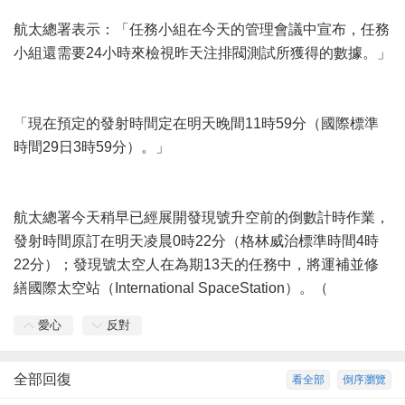
航太總署表示：「任務小組在今天的管理會議中宣布，任務
小組還需要24小時來檢視昨天注排閥測試所獲得的數據。」
「現在預定的發射時間定在明天晚間11時59分（國際標準
時間29日3時59分）。」
航太總署今天稍早已經展開發現號升空前的倒數計時作業，
發射時間原訂在明天凌晨0時22分（格林威治標準時間4時
22分）；發現號太空人在為期13天的任務中，將運補並修
繕國際太空站（International SpaceStation）。（
愛心
反對
全部回復
看全部
倒序瀏覽