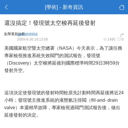
[學術] - 新奇資訊
還沒搞定！發現號太空梭再延後發射
點擊重新加載
qa5969956
#
1
2009-8-30 16:13:06
1495
0
美國國家航空暨太空總署（NASA）今天表示，為了讓任務
專家檢視推進系統失效閥門的測試報告，發現號
（Discovery）太空梭將延後到國際標準時間29日3時59分
發射升空。
這項決定使發現號的發射時間較原先計劃時間再延後將近24
小時；發現號主推進系統的液態氫注排閥（fill-and- drain
valve）本週稍早故障，專家檢視過閥門測試報告後，做出
延後發射的決定。