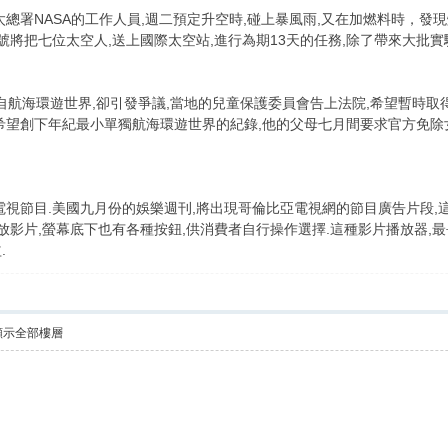
太總署NASA的工作人員,週二預定升空時,碰上暴風雨,又在加燃料時，發
號將把七位太空人,送上國際太空站,進行為期13天的任務,除了帶來大批
獨自航海環遊世界,卻引發爭議,當地的兒童保護委員會告上法院,希望暫時取
希望創下年紀最小單獨航海環遊世界的紀錄,他的父母七月間要求官方免除女
電視節目.美國九月份的娛樂週刊,將出現哥倫比亞電視網的節目廣告片段,
放影片,螢幕底下也有各種按鈕,供消費者自行操作選擇.這種影片播放器,最
.
顯示全部樓層