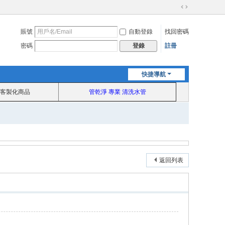
切
換
賬號
自動登錄
找回密碼
到
寬
密碼
註冊
登錄
版
快捷導航
客製化商品
管乾淨 專業 清洗水管
返回列表