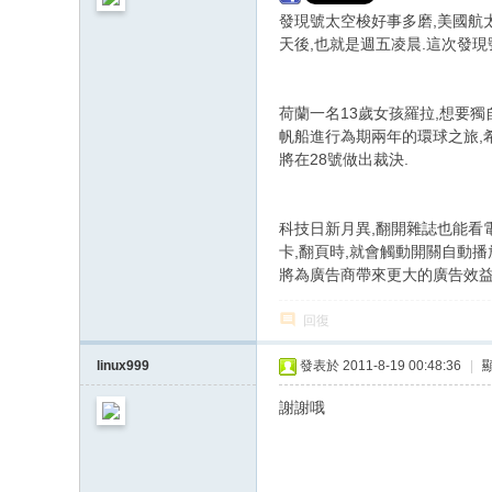
發現號太空梭好事多磨,美國航
天後,也就是週五凌晨.這次發現
荷蘭一名13歲女孩羅拉,想要
帆船進行為期兩年的環球之旅,
將在28號做出裁決.
科技日新月異,翻開雜誌也能看
卡,翻頁時,就會觸動開關自動播
將為廣告商帶來更大的廣告效益
回復
linux999
發表於 2011-8-19 00:48:36
|
謝謝哦