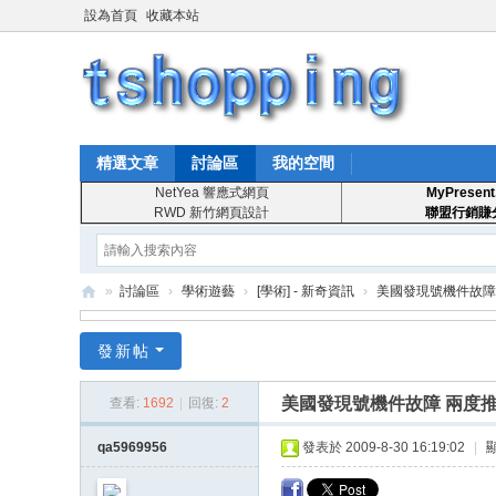
設為首頁
收藏本站
精選文章
討論區
我的空間
NetYea 響應式網頁
MyPresent
RWD 新竹網頁設計
聯盟行銷賺
»
討論區
›
學術遊藝
›
[學術] - 新奇資訊
›
美國發現號機件故障
T
發新帖
S
ho
美國發現號機件故障 兩度
查看:
1692
|
回復:
2
pp
qa5969956
發表於 2009-8-30 16:19:02
|
in
g