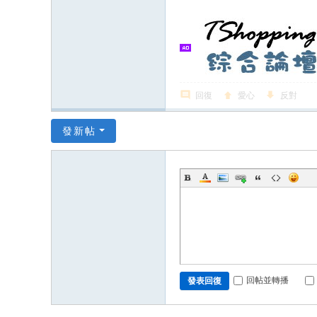
回復
愛心
反對
發新帖
回帖並轉播
發表回復