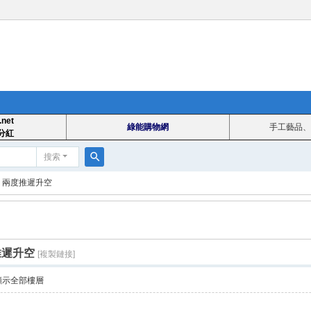
.net
綠能購物網
手工藝品、
分紅
搜索
搜
 兩度推遲升空
索
推遲升空
[複製鏈接]
顯示全部樓層