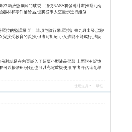
現燃料箱液態氫閥門破裂，迫使NASA將發射計畫推遲到兩
實驗器材和零件補給品,也將從事太空漫步進行維修.
得羅拉的監護權,阻止這項危險行動.羅拉計畫九月出發,駕駛
兒接受教育的義務,但遭到拒絕.小女孩能不能成行,法院
這份雜誌是在內頁嵌入了超薄小型液晶螢幕,上面附有記憶
長可以播放60分鐘,也可以充電重複使用,業者評估這創舉,
使用道具
舉報