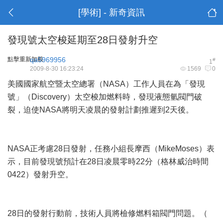
[學術] - 新奇資訊
發現號太空梭延期至28日發射升空
點擊重新加載
qa5969956
#
1
2009-8-30 16:23:24
1569
0
美國國家航空暨太空總署（NASA）工作人員在為「發現
號」（Discovery）太空梭加燃料時，發現液態氫閥門破
裂，迫使NASA將明天凌晨的發射計劃推遲到2天後。
NASA正考慮28日發射，任務小組長摩西（MikeMoses）表
示，目前發現號預計在28日凌晨零時22分（格林威治時間
0422）發射升空。
28日的發射行動前，技術人員將檢修燃料箱閥門問題。（