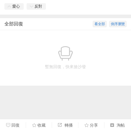
愛心
反對
全部回復
看全部
倒序瀏覽
暫無回復，快來搶沙發
回復
收藏
轉播
分享
淘帖