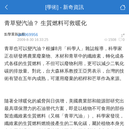
[學術] - 新奇資訊
青草變汽油？ 生質燃料可救暖化
點擊重新加載
qa5969956
#
1
2009-8-30 16:33:25
1508
0
青草也可以變汽油？根據8月「科學人」雜誌報導，科學家
正在研發將農業廢棄物、木材和青草中的纖維素，轉化成各
式各樣的生質燃料，不但可以廢物利用，更可以減少二氧化
碳的排放量。對此，台大森林系教授王亞男表示，台灣的技
術有望在五年內成熟，可運用廢棄的稻桿和芒草作為來源。
隨著全球暖化的威脅與日俱增，美國農業部和能源部研究出
最具環保潛力的石油替代方案，即是以植物不可食用的部份
製造纖維素生質燃料（又稱「青草汽油」）。科學家發現，
纖維素的生質燃料燃燒後產生的二氧化碳，屬於植物本身光