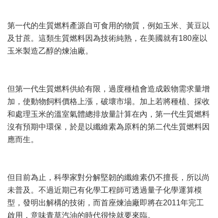
第一代的生質燃料產源自可食用的物質，例如玉米、黃豆以
及甘蔗。這類生質燃料因為技術純熟，在美國就有180座以
玉米製造乙醇的煉油廠。
但第一代生質燃料供給有限，過度種植會造成榖物需求量增
加，使動物飼料價格上漲，破壞市場。加上若將種植、採收
和處理玉米的溫室氣體總排放量計算在內，第一代生質燃料
沒有預期中環保，於是以纖維素為原料的第二代生質燃料因
應而生。
但目前為止，科學家對分解堅韌的纖維素仍不擅長，所以尚
未普及。不過近期已有化學工程師可透過量子化學運算模
型，發明出解構的技術，而首座煉油廠即將在2011年完工
啟用，意味青草汽油的時代很快就要來臨。