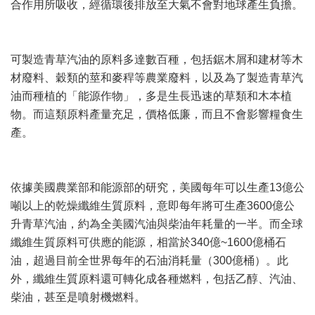
合作用所吸收，經循環後排放至大氣不會對地球產生負擔。
可製造青草汽油的原料多達數百種，包括鋸木屑和建材等木
材廢料、穀類的莖和麥稈等農業廢料，以及為了製造青草汽
油而種植的「能源作物」，多是生長迅速的草類和木本植
物。而這類原料產量充足，價格低廉，而且不會影響糧食生
產。
依據美國農業部和能源部的研究，美國每年可以生產13億公
噸以上的乾燥纖維生質原料，意即每年將可生產3600億公
升青草汽油，約為全美國汽油與柴油年耗量的一半。而全球
纖維生質原料可供應的能源，相當於340億~1600億桶石
油，超過目前全世界每年的石油消耗量（300億桶）。此
外，纖維生質原料還可轉化成各種燃料，包括乙醇、汽油、
柴油，甚至是噴射機燃料。