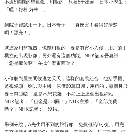
不過5萬圓的望遠鏡，用租的，只要5千出頭！日本小學生：
「喔！好棒 好棒！」
到院子裡試用一下。日本母子：「真厲害！看得好清楚，
啊！漂亮！」
就連家用監視器，也能用租的，要是有宵小入侵，用戶的手
機立刻出現影像，另外還有這個功能。NHK記者吾妻謙：
「您是哪位啊？在找什麼東西嗎？」
小偷聽到屋主問候逃之夭夭，這樣的套裝組合，包括手機、
監視鏡頭、喇叭與主機，原價60萬日圓，用租的，每個月只
要日幣1萬2，還是不想花錢，不如上上這個出租網站。
NHK記者：「租金是…0圓！」NHK主播：「全部免費
嗎？」NHK記者：「沒錯。」
舉例來說，A先生用不到的旅行箱，免費租給B小姐，用完