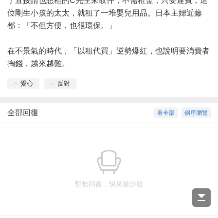
了直接請也想租的C先生來取件，不需租金，只要運費，這
位剛生小孩的太太，就租了一堆嬰兒用品。日本主婦近藤
都：「不但方便，也很環保。」
在不景氣的時代，「以租代買」逆勢爆紅，也說明要消費者
掏錢，越來越難。
愛心
反對
全部回復
看全部
倒序瀏覽
暫無回復，快來搶沙發