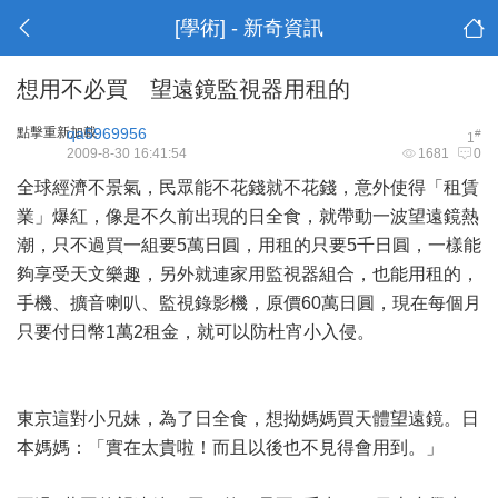
[學術] - 新奇資訊
想用不必買 望遠鏡監視器用租的
點擊重新加載
qa5969956
#
1
2009-8-30 16:41:54
1681
0
全球經濟不景氣，民眾能不花錢就不花錢，意外使得「租賃
業」爆紅，像是不久前出現的日全食，就帶動一波望遠鏡熱
潮，只不過買一組要5萬日圓，用租的只要5千日圓，一樣能
夠享受天文樂趣，另外就連家用監視器組合，也能用租的，
手機、擴音喇叭、監視錄影機，原價60萬日圓，現在每個月
只要付日幣1萬2租金，就可以防杜宵小入侵。
東京這對小兄妹，為了日全食，想拗媽媽買天體望遠鏡。日
本媽媽：「實在太貴啦！而且以後也不見得會用到。」