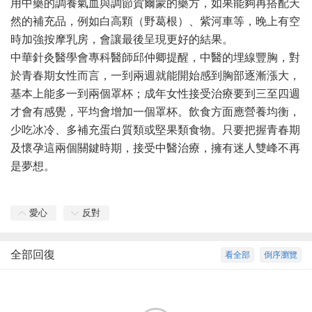
用中藥的調養氣血與調節賀爾蒙的藥方，如果能夠再搭配天
然的補充品，例如白高顆（野葛根）、紫河車等，晚上有空
時加強按摩乳房，會讓最後呈現更好的結果。
中華針灸醫學會專科醫師邱仲卿提醒，中醫的埋線豐胸，對
於青春期女性而言，一到兩週就能開始感到胸部逐漸漲大，
基本上能多一到兩個罩杯；成年女性接受治療要到三至四週
才會有感覺，平均會增加一個罩杯。飲食方面應營養均衡，
少吃冰冷、多補充蛋白質類或堅果類食物。只要把握青春期
及懷孕這兩個關鍵時期，接受中醫治療，擁有迷人雙峰不再
是夢想。
愛心
反對
全部回復
看全部
倒序瀏覽