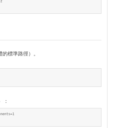
gz
軟體的標準路徑）。
）：
onents=1