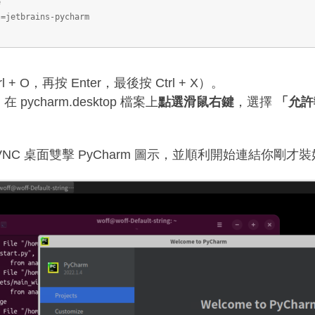
e
s=jetbrains-pycharm
 + O，再按 Enter，最後按 Ctrl + X）。
在 pycharm.desktop 檔案上
點選滑鼠右鍵
，選擇
「允許執
C 桌面雙擊 PyCharm 圖示，並順利開始連結你剛才裝好的