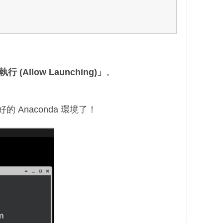
行 (Allow Launching)」
。
 Anaconda 環境了！