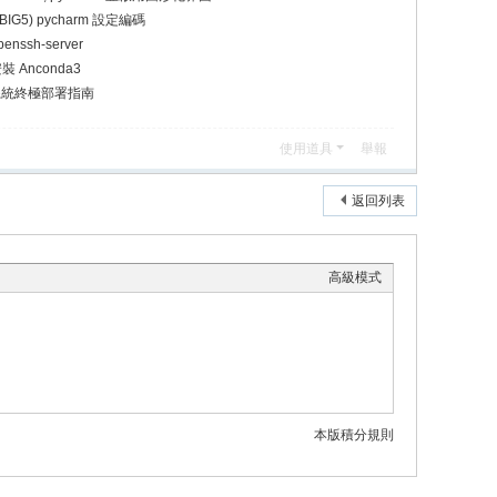
BIG5) pycharm 設定編碼
enssh-server
安裝 Anconda3
 監控系統終極部署指南
使用道具
舉報
返回列表
高級模式
本版積分規則