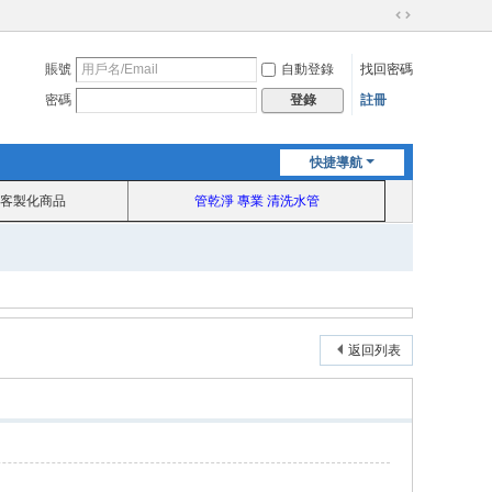
切
換
賬號
自動登錄
找回密碼
到
寬
密碼
註冊
登錄
版
快捷導航
客製化商品
管乾淨 專業 清洗水管
返回列表