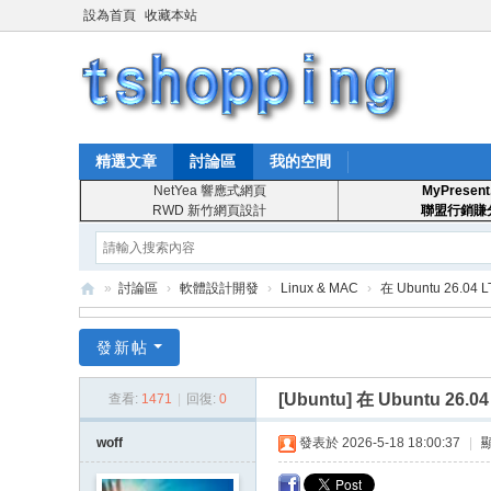
設為首頁
收藏本站
精選文章
討論區
我的空間
NetYea 響應式網頁
MyPresent
RWD 新竹網頁設計
聯盟行銷賺
»
討論區
›
軟體設計開發
›
Linux & MAC
›
在 Ubuntu 26.04 
T
發新帖
S
ho
[Ubuntu]
在 Ubuntu 26.0
查看:
1471
|
回復:
0
pp
woff
發表於 2026-5-18 18:00:37
|
in
g