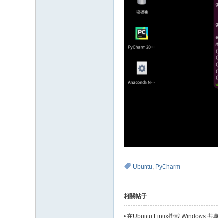
Ubuntu
,
PyCharm
相關帖子
•
在Ubuntu Linux掛載 Window